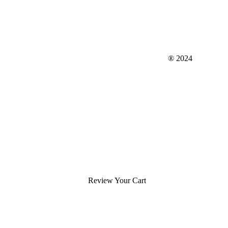
WWW.OXIMORO.COM
® 2024
geodrawn@gmail.com
Review Your Cart