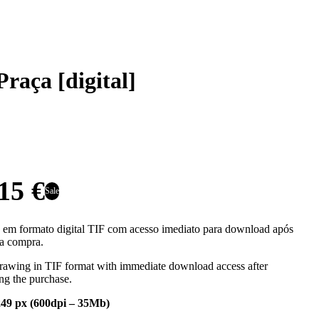
raça [digital]
15 €
Sale
em formato digital TIF com acesso imediato para download após
 a compra.
drawing in TIF format with immediate download access after
ng the purchase.
49 px (600dpi – 35Mb)