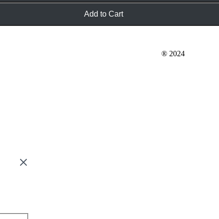
Add to Cart
WWW.OXIMORO.COM
® 2024
geodrawn@gmail.com