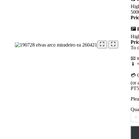
High
500
Pri
🖼️ 
High
Pri
To o
📧 
📱 
💳 
(or 
PT5
Plea
Qua