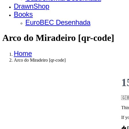
DrawnShop
Books
EuroBEC Desenhada
Arco do Miradeiro [qr-code]
Home
Arco do Miradeiro [qr-code]
N
1
🇬
This
If y
📥 D