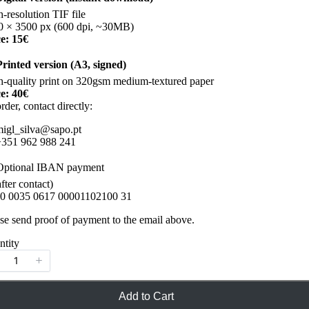
-resolution TIF file
0 × 3500 px (600 dpi, ~30MB)
ce: 15€
Printed version (A3, signed)
-quality print on 320gsm medium-textured paper
ce: 40€
rder, contact directly:
migl_silva@sapo.pt
+351 962 988 241
Optional IBAN payment
after contact)
0 0035 0617 00001102100 31
se send proof of payment to the email above.
ntity
Add to Cart