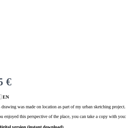
ow
5 €

EN
 drawing was made on location as part of my urban sketching project.
ou enjoyed this perspective of the place, you can take a copy with you:
igital version (instant download)