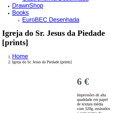
DrawnShop
Books
EuroBEC Desenhada
Igreja do Sr. Jesus da Piedade
[prints]
Home
Igreja do Sr. Jesus da Piedade [prints]
Now
6 €
Impressões de alta
qualidade em papel
de textura média
com 320g, assinados