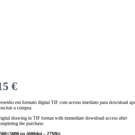
Now
15 €
esenho em formato digital TIF com acesso imediato para download ap
oncluir a compra.
igital drawing in TIF format with immediate download access after
ompleting the purchase.
500×5000 px (600dpi – 27Mb)