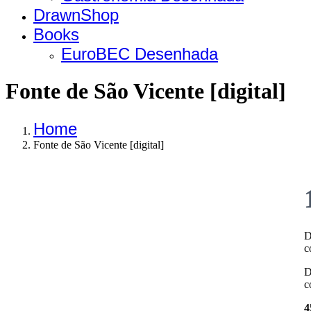
DrawnShop
Books
EuroBEC Desenhada
Fonte de São Vicente [digital]
Home
Fonte de São Vicente [digital]
D
c
D
c
4