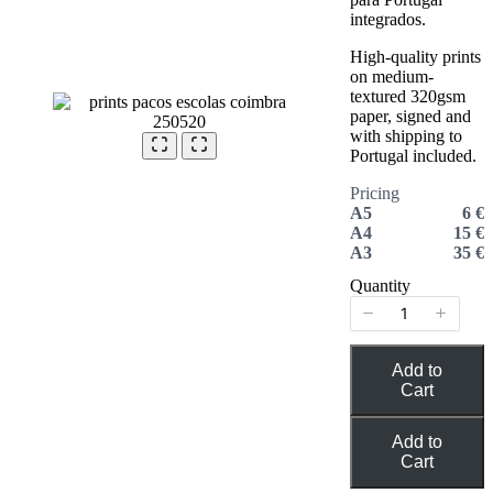
integrados.
High-quality prints
on medium-
textured 320gsm
paper, signed and
with shipping to
Portugal included.
Pricing
A5
6 €
A4
15 €
A3
35 €
Quantity
Add to
Cart
Add to
Cart