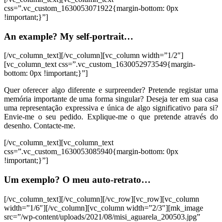
css=”.vc_custom_1630053071922{margin-bottom: 0px
!important;}”]
An example? My self-portrait…
[/vc_column_text][/vc_column][vc_column width=”1/2″]
[vc_column_text css=”.vc_custom_1630052973549{margin-
bottom: 0px !important;}”]
Quer oferecer algo diferente e surpreender? Pretende registar uma
memória importante de uma forma singular? Deseja ter em sua casa
uma representação expressiva e única de algo significativo para si?
Envie-me o seu pedido. Explique-me o que pretende através do
desenho. Contacte-me.
[/vc_column_text][vc_column_text
css=”.vc_custom_1630053085940{margin-bottom: 0px
!important;}”]
Um exemplo? O meu auto-retrato…
[/vc_column_text][/vc_column][/vc_row][vc_row][vc_column
width=”1/6″][/vc_column][vc_column width=”2/3″][mk_image
src=”/wp-content/uploads/2021/08/misi_aguarela_200503.jpg”