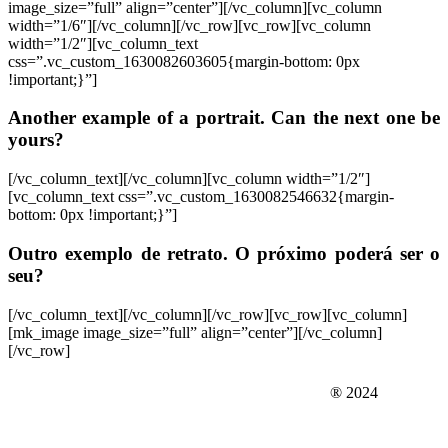
image_size=”full” align=”center”][/vc_column][vc_column
width=”1/6″][/vc_column][/vc_row][vc_row][vc_column
width=”1/2″][vc_column_text
css=”.vc_custom_1630082603605{margin-bottom: 0px
!important;}”]
Another example of a portrait. Can the next one be
yours?
[/vc_column_text][/vc_column][vc_column width=”1/2″]
[vc_column_text css=”.vc_custom_1630082546632{margin-
bottom: 0px !important;}”]
Outro exemplo de retrato. O próximo poderá ser o
seu?
[/vc_column_text][/vc_column][/vc_row][vc_row][vc_column]
[mk_image image_size=”full” align=”center”][/vc_column]
[/vc_row]
WWW.OXIMORO.COM
® 2024
geodrawn@gmail.com